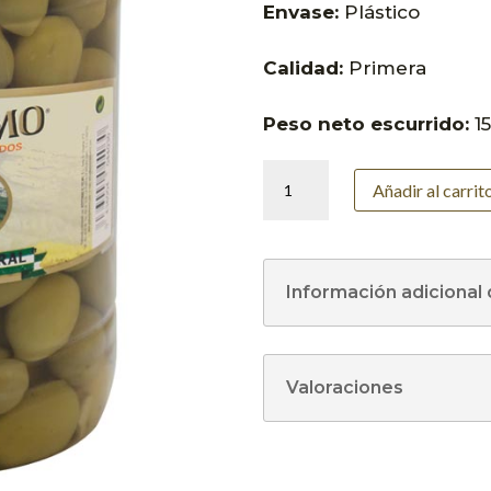
Envase:
Plástico
Calidad:
Primera
Peso neto escurrido:
1
Aceituna
Añadir al carrit
Gordal
1400
gramos
cantidad
Información adicional
Valoraciones