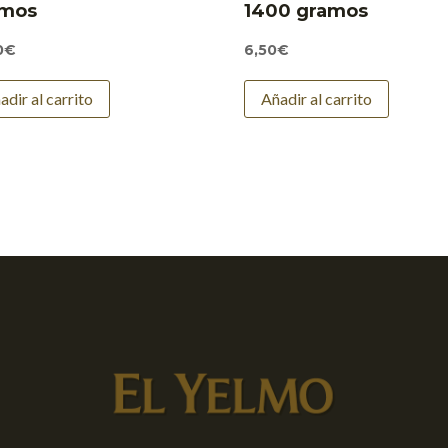
amos
1400 gramos
0
€
6,50
€
adir al carrito
Añadir al carrito
Para ofrecer
almacenar y/
tecnologías 
identificaci