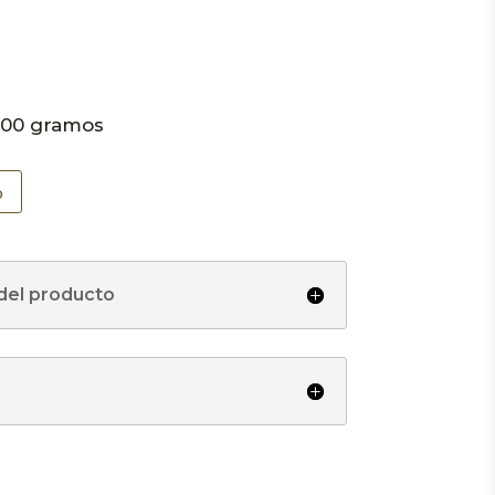
500 gramos
o
 del producto